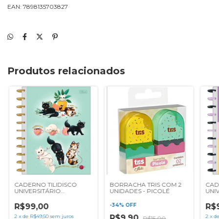
EAN: 7898135703827
Produtos relacionados
CADERNO TILIDISCO
BORRACHA TRIS COM 2
CAD
UNIVERSITÁRIO
UNIDADES - PICOLÉ
UNI
PURRFECT CATS 10
FRIE
MATÉRIAS 160F TILIBRA
TILI
R$99,00
-
34
%
OFF
R$
2
x
de
R$49,50
sem juros
R$9,90
2
x
d
R$15,00