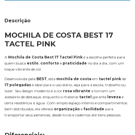
Descrição
MOCHILA DE COSTA BEST 17
TACTEL PINK
A
Mochila de Costa Best 17 Tactel Pink
é a escolha perfeita para
quem busca
estilo
,
conforto
e
praticidade
no dia a dia, com um
toque vibrante de cor.
Desenvolvida pela
BEST
, esta
mochila de costa
em
tactel pink
de
17 polegadas
é ideal para o uso diário, seja para a escola, trabalho ou
lazer. Seu design moderno e a cor
rosa vibrante
a tornam um
acessório de destaque, enquanto o material
tactel
garante
leveza
e
certa resistência à água. Com amplo espaço interno e compartimentos
bem distribuídos, ela oferece
organização
e
facilidade
para
transportar seus pertences, desde livros e cadernos até itens pessoais.
Diferenciais: