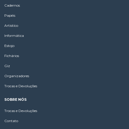
Cadernos
Papéis
Artistíco
Informática
Estojo
Fichários
Giz
Organizadores
Trocas e Devoluções
SOBRE NÓS
Trocas e Devoluções
Contato