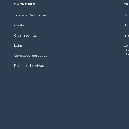
SOBRE NÓS
EN
Trocas e Devoluções
55
Contato
11
Quem somos
ma
Lojas
Loj
- C
- C
Vendas corporativas
Políticas de privacidade