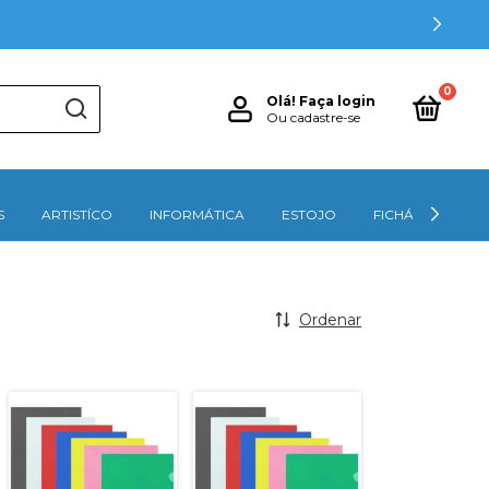
0
Olá!
Faça login
Ou cadastre-se
S
ARTISTÍCO
INFORMÁTICA
ESTOJO
FICHÁRIOS
Ordenar