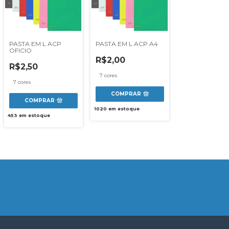
PASTA EM L ACP
PASTA EM L ACP A4
OFICIO
R$2,00
R$2,50
7 cores
7 cores
COMPRAR
COMPRAR
1020
em estoque
453
em estoque