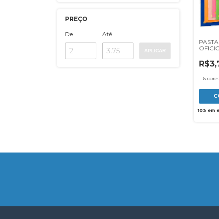
PREÇO
De
Até
PASTA
OFICI
APLICAR
R$3,
6 core
C
103
em e