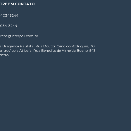
TRE EM CONTATO
1140343244
 4034-3244
rche@interpell.com.br
a Bragança Paulista: Rua Doutor Cândido Rodrigues, 70
entro / Loja Atibaia: Rua Benedito de Almeida Bueno, 543
entro