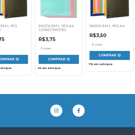
 EM L YES
PASTA EM L YES A4
PASTA EM L YES A4
O
CORES PASTEL
R$3,50
75
R$3,75
6 cores
s
5 cores
COMPRAR
OMPRAR
COMPRAR
174
em estoque
stoque
44
em estoque