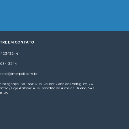
TRE EM CONTATO
1140343244
 4034-3244
rche@interpell.com.br
a Bragança Paulista: Rua Doutor Cândido Rodrigues, 70
entro / Loja Atibaia: Rua Benedito de Almeida Bueno, 543
entro