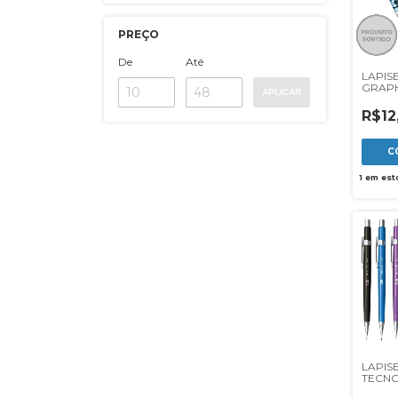
PREÇO
De
Até
LAPISE
GRAPH
APLICAR
R$12
1
em est
LAPISE
TECNO