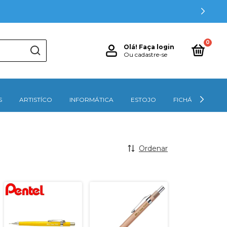
0
Olá!
Faça login
Ou cadastre-se
S
ARTISTÍCO
INFORMÁTICA
ESTOJO
FICHÁRIOS
Ordenar