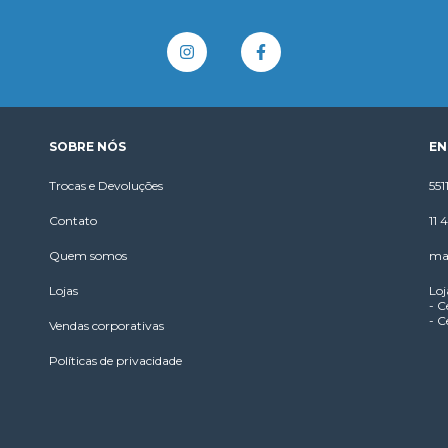
SOBRE NÓS
EN
Trocas e Devoluções
55
Contato
11
Quem somos
ma
Lojas
Loj
- C
- C
Vendas corporativas
Políticas de privacidade