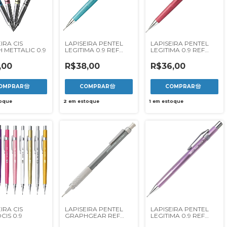
IRA CIS
LAPISEIRA PENTEL
LAPISEIRA PENTEL
 METTALIC 0.9
LEGITIMA 0.9 REF
LEGITIMA 0.9 REF
P209MS - AZUL
P209MP1 - ROSA
METALICA
METALICA
,00
R$38,00
R$36,00
oque
2
em estoque
1
em estoque
IRA CIS
LAPISEIRA PENTEL
LAPISEIRA PENTEL
CIS 0.9
GRAPHGEAR REF
LEGITIMA 0.9 REF
PG529N 0.9
P209MPPB - LILÁS