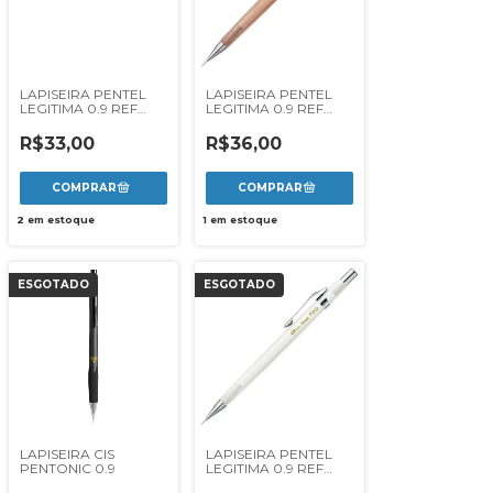
LAPISEIRA PENTEL
LAPISEIRA PENTEL
LEGITIMA 0.9 REF
LEGITIMA 0.9 REF
P209G - AMARELA
P209CLE - MARROM
CLENA
R$33,00
R$36,00
2
em estoque
1
em estoque
ESGOTADO
ESGOTADO
LAPISEIRA CIS
LAPISEIRA PENTEL
PENTONIC 0.9
LEGITIMA 0.9 REF
P209CLW - BRANCO