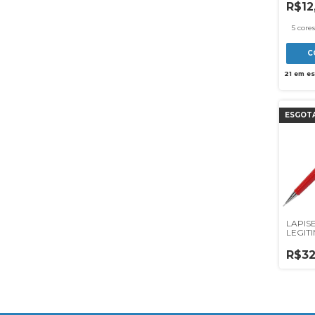
R$12
5 cores
C
21
em es
ESGOT
LAPIS
LEGITI
P209F
R$32