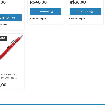
METALICA
,00
R$48,00
R$36,00
OMPRAR
2
em estoque
1
em estoque
toque
ADO
EIRA PENTEL
MA 0.9 REF
R - VERMELHO
,00