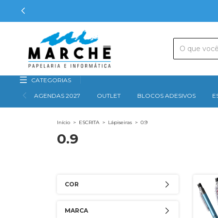
CATEGORIAS
AGENDAS 2027
OUTLET
BLOCOS ADESIVOS
E
Início
>
ESCRITA
>
Lápiseiras
>
0.9
0.9
COR
MARCA