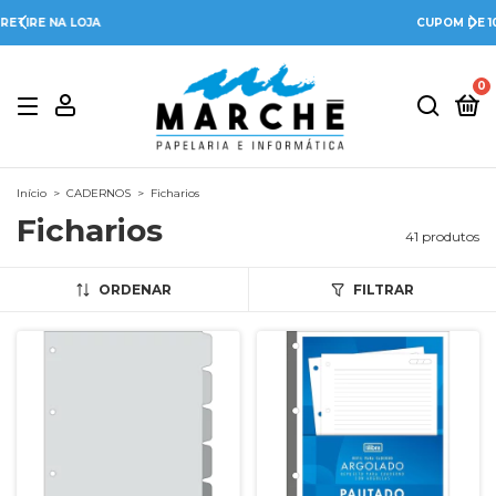
CUPOM DE 10% - BEMVINDO-10
0
Início
>
CADERNOS
>
Ficharios
Ficharios
41 produtos
ORDENAR
FILTRAR