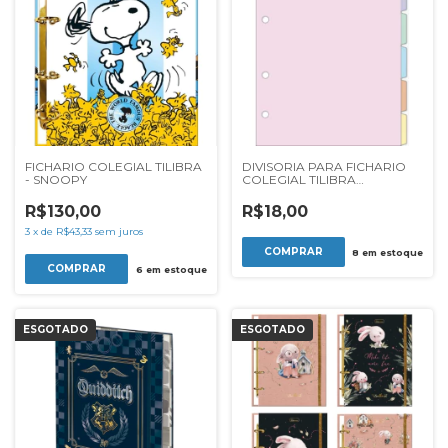
FICHARIO COLEGIAL TILIBRA
DIVISORIA PARA FICHARIO
- SNOOPY
COLEGIAL TILIBRA
ACADEMIE PASTEL C/6UN
R$130,00
R$18,00
3
x
de
R$43,33
sem juros
8
em estoque
6
em estoque
ESGOTADO
ESGOTADO