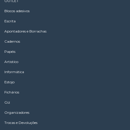
OUTLET
Blocos adesivos
Escrita
Apontadores e Borrachas
Cadernos
Papéis
Artistíco
Informática
Estojo
Fichários
Giz
Organizadores
Trocas e Devoluções