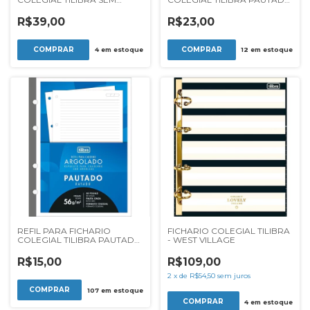
PAUTA NEON KORI 75G 80FF
PURRFECT CATS 63G 80F
R$39,00
R$23,00
4
em estoque
12
em estoque
REFIL PARA FICHARIO
FICHARIO COLEGIAL TILIBRA
COLEGIAL TILIBRA PAUTADO
- WEST VILLAGE
56G 80F
R$15,00
R$109,00
2
x
de
R$54,50
sem juros
107
em estoque
4
em estoque