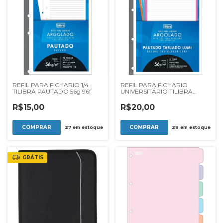
REFIL PARA FICHARIO 1/4
REFIL PARA FICHARIO
TILIBRA PAUTADO 56g 96f
UNIVERSITÁRIO TILIBRA
PAUTADO TARJADO LUMI
56G 96F
R$15,00
R$20,00
27
em estoque
28
em estoque
GRÁTIS