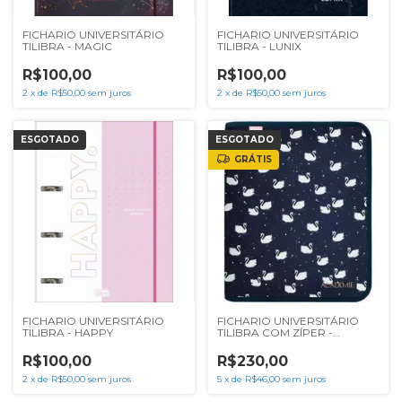
FICHARIO UNIVERSITÁRIO
FICHARIO UNIVERSITÁRIO
TILIBRA - MAGIC
TILIBRA - LUNIX
R$100,00
R$100,00
2
x
de
R$50,00
sem juros
2
x
de
R$50,00
sem juros
ESGOTADO
ESGOTADO
GRÁTIS
FICHARIO UNIVERSITÁRIO
FICHARIO UNIVERSITÁRIO
TILIBRA - HAPPY
TILIBRA COM ZÍPER -
ACADEMIE CISNE
R$100,00
R$230,00
2
x
de
R$50,00
sem juros
5
x
de
R$46,00
sem juros