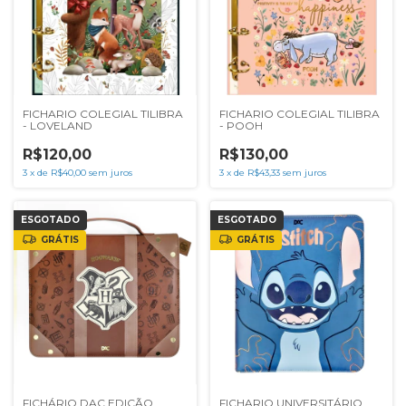
FICHARIO COLEGIAL TILIBRA
FICHARIO COLEGIAL TILIBRA
- LOVELAND
- POOH
R$120,00
R$130,00
3
x
de
R$40,00
sem juros
3
x
de
R$43,33
sem juros
ESGOTADO
ESGOTADO
GRÁTIS
GRÁTIS
FICHÁRIO DAC EDIÇÃO
FICHARIO UNIVERSITÁRIO