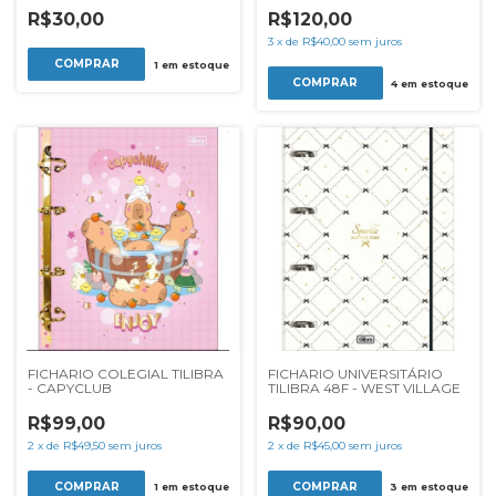
R$30,00
R$120,00
3
x
de
R$40,00
sem juros
1
em estoque
4
em estoque
FICHARIO COLEGIAL TILIBRA
FICHARIO UNIVERSITÁRIO
- CAPYCLUB
TILIBRA 48F - WEST VILLAGE
R$99,00
R$90,00
2
x
de
R$49,50
sem juros
2
x
de
R$45,00
sem juros
1
em estoque
3
em estoque