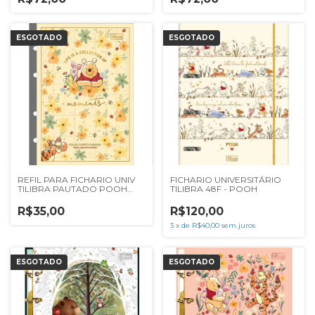
ESGOTADO
ESGOTADO
REFIL PARA FICHARIO UNIV
FICHARIO UNIVERSITÁRIO
TILIBRA PAUTADO POOH
TILIBRA 48F - POOH
63G 80F
R$35,00
R$120,00
3
x
de
R$40,00
sem juros
ESGOTADO
ESGOTADO