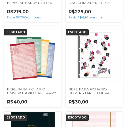
ESPECIAL HARRY POTTER
DAC COM ZIPER STITCH
COM ALÇA 4828
R$219,00
R$229,00
5
x
de
R$43,80
sem juros
5
x
de
R$45,80
sem juros
ESGOTADO
ESGOTADO
REFIL PARA FICHARIO
REFIL PARA FICHARIO
UNIVERSITARIO DAC HARRY
UNIVERSITÁRIO TILIBRA
POTTER 96F
PAUTADO MINNIE MOUSE
56G 80F
R$40,00
R$30,00
ESGOTADO
ESGOTADO