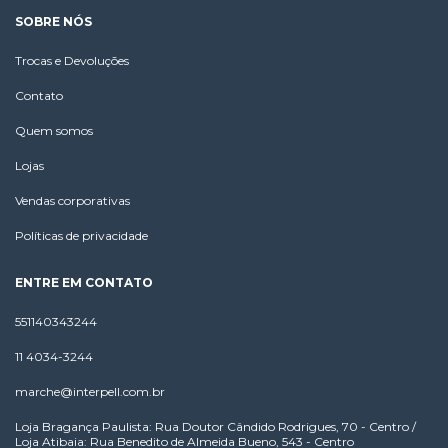
SOBRE NÓS
Trocas e Devoluções
Contato
Quem somos
Lojas
Vendas corporativas
Políticas de privacidade
ENTRE EM CONTATO
551140343244
11 4034-3244
marche@interpell.com.br
Loja Bragança Paulista: Rua Doutor Cândido Rodrigues, 70 - Centro /
Loja Atibaia: Rua Benedito de Almeida Bueno, 543 - Centro