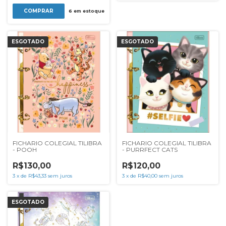
6
em estoque
ESGOTADO
ESGOTADO
FICHARIO COLEGIAL TILIBRA
FICHARIO COLEGIAL TILIBRA
- POOH
- PURRFECT CATS
R$130,00
R$120,00
3
x
de
R$43,33
sem juros
3
x
de
R$40,00
sem juros
ESGOTADO