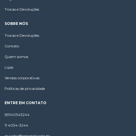
Trocas e Devoluções
SOBRE NÓS
Trocas e Devoluções
Contato
Quem somos
Lojas
Vendas corporativas
Políticas de privacidade
ENTRE EM CONTATO
551140343244
11 4034-3244
marche@interpell.com.br