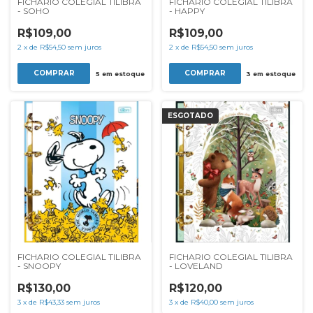
FICHARIO COLEGIAL TILIBRA
FICHARIO COLEGIAL TILIBRA
- SOHO
- HAPPY
R$109,00
R$109,00
2
x
de
R$54,50
sem juros
2
x
de
R$54,50
sem juros
5
em estoque
3
em estoque
ESGOTADO
FICHARIO COLEGIAL TILIBRA
FICHARIO COLEGIAL TILIBRA
- SNOOPY
- LOVELAND
R$130,00
R$120,00
3
x
de
R$43,33
sem juros
3
x
de
R$40,00
sem juros