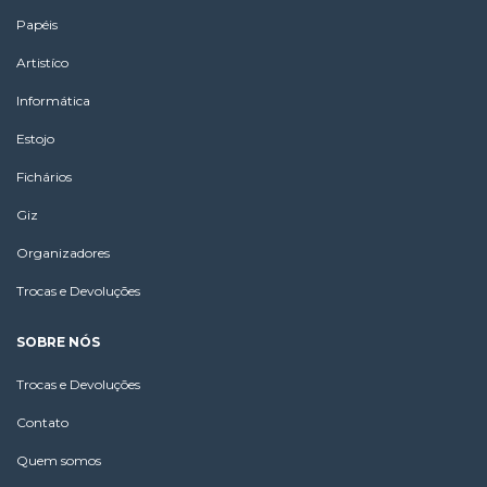
Papéis
Artistíco
Informática
Estojo
Fichários
Giz
Organizadores
Trocas e Devoluções
SOBRE NÓS
Trocas e Devoluções
Contato
Quem somos