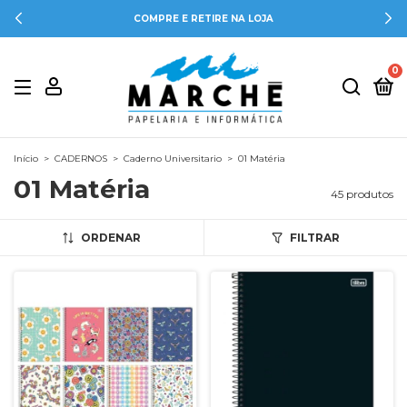
CUPOM DE 10% - BEMVINDO-10
0
Início
>
CADERNOS
>
Caderno Universitario
>
01 Matéria
01 Matéria
45 produtos
ORDENAR
FILTRAR