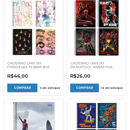
CADERNO UNIV 1X1
CADERNO UNIV 1X1
PRINCESAS TILIBRA 80F
DEADPOOL ANIMATIVA
80F**
R$46,00
R$26,00
4
em estoque
12
em estoque