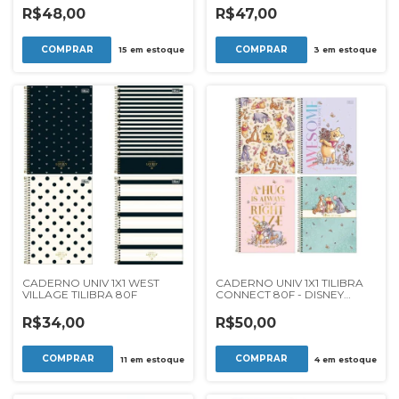
R$48,00
R$47,00
15
em estoque
3
em estoque
CADERNO UNIV 1X1 WEST
CADERNO UNIV 1X1 TILIBRA
VILLAGE TILIBRA 80F
CONNECT 80F - DISNEY
WINNIE THE POOH
R$34,00
R$50,00
11
em estoque
4
em estoque