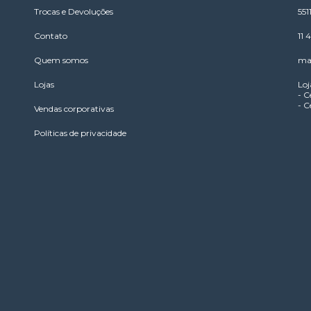
Trocas e Devoluções
55
Contato
11
Quem somos
ma
Lojas
Loj
- C
- C
Vendas corporativas
Políticas de privacidade