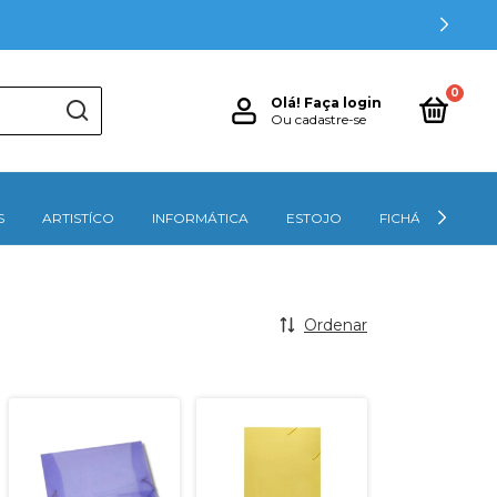
-10
0
Olá!
Faça login
Ou cadastre-se
S
ARTISTÍCO
INFORMÁTICA
ESTOJO
FICHÁRIOS
Ordenar