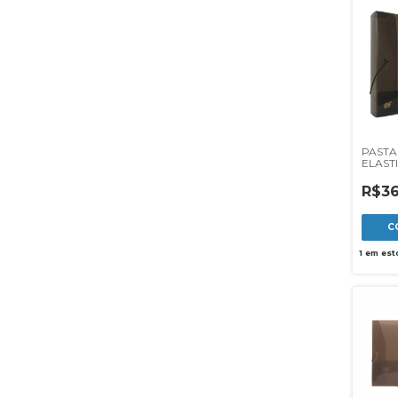
PASTA
ELAST
40MM 
R$36
1
em est