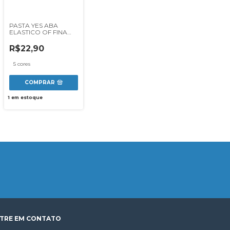
PASTA YES ABA
ELASTICO OF FINA
PASTEL P02BC
R$22,90
5 cores
COMPRAR
1
em estoque
TRE EM CONTATO