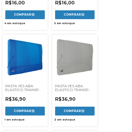
R$16,00
R$16,00
4
em estoque
5
em estoque
PASTA YES ABA
PASTA YES ABA
ELASTICO TRANSP
ELASTICO TRANSP
40MM - AZUL
40MM - CRISTAL
R$36,90
R$36,90
1
em estoque
2
em estoque