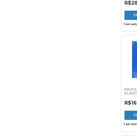
FOSC
R$28
1
em est
PASTA
ELAST
OF FIN
R$16
1
em est