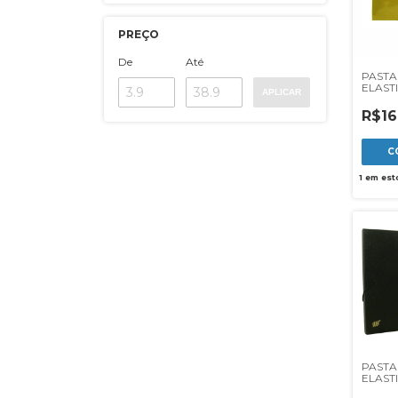
PREÇO
De
Até
PASTA
ELAST
APLICAR
OF FI
R$16
1
em est
PASTA
ELAST
20MM 