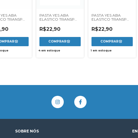
 YES ABA
PASTA YES ABA
PASTA YES ABA
ICO TRANSP
ELASTICO TRANSP
ELASTICO TRANSP
A - FUME
OF FINA - VERDE
OF FINA - VERMELHO
,90
R$22,90
R$22,90
toque
4
em estoque
1
em estoque
SOBRE NÓS
EN