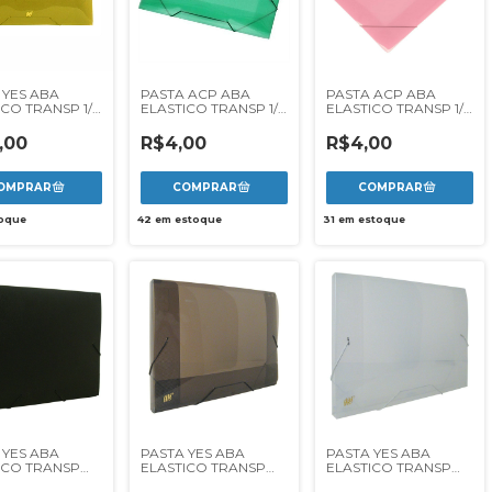
 YES ABA
PASTA ACP ABA
PASTA ACP ABA
ICO TRANSP 1/2
ELASTICO TRANSP 1/2
ELASTICO TRANSP 1/2
NA - AMARELO
OF REF 1020 - VERDE
OF REF 1020 - ROSA
,00
R$4,00
R$4,00
oque
42
em estoque
31
em estoque
 YES ABA
PASTA YES ABA
PASTA YES ABA
ICO TRANSP
ELASTICO TRANSP
ELASTICO TRANSP
- PRETO
20MM - FUME
20MM - CRISTAL