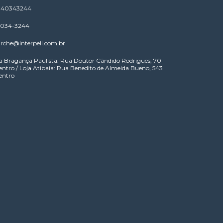
1140343244
 4034-3244
rche@interpell.com.br
a Bragança Paulista: Rua Doutor Cândido Rodrigues, 70
entro / Loja Atibaia: Rua Benedito de Almeida Bueno, 543
entro