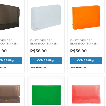
 YES ABA
PASTA YES ABA
PASTA YES ABA
ICO TRANSP
ELASTICO TRANSP
ELASTICO TRANSP
- FUME
50MM - CRISTAL
50MM - LARANJA
,90
R$38,90
R$38,90
oque
1
em estoque
1
em estoque