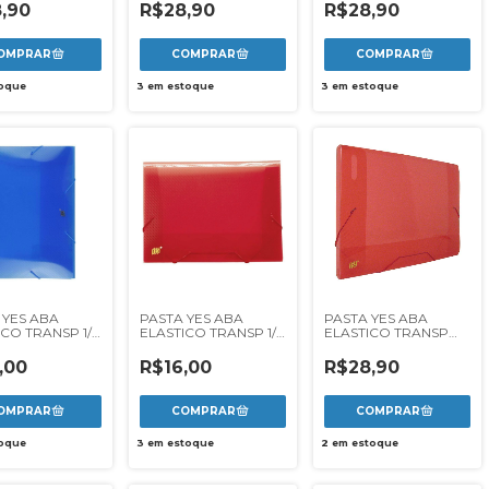
O
,90
R$28,90
R$28,90
oque
3
em estoque
3
em estoque
 YES ABA
PASTA YES ABA
PASTA YES ABA
ICO TRANSP 1/2
ELASTICO TRANSP 1/2
ELASTICO TRANSP
A - AZUL
OF FINA - VERMELHO
20MM - VERMELHA
,00
R$16,00
R$28,90
oque
3
em estoque
2
em estoque