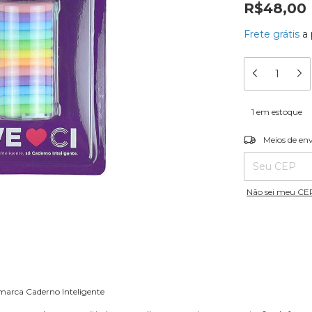
R$48,00
Frete grátis
a 
1
em estoque
Entregas para o
Meios de en
Não sei meu CE
 marca Caderno Inteligente