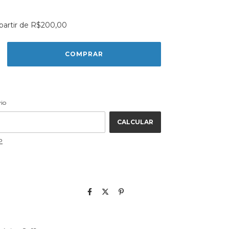
partir de
R$200,00
ALTERAR CEP
 CEP:
vio
CALCULAR
P