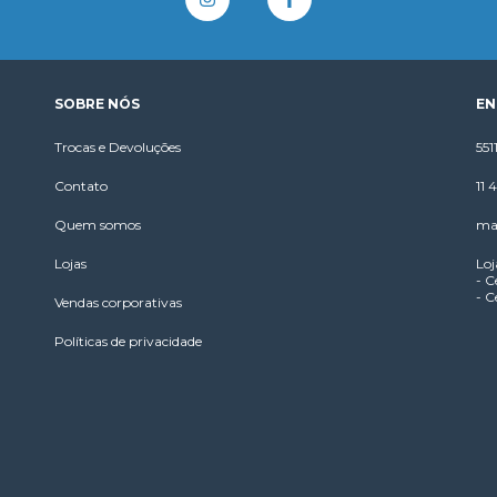
SOBRE NÓS
EN
Trocas e Devoluções
55
Contato
11
Quem somos
ma
Lojas
Loj
- C
- C
Vendas corporativas
Políticas de privacidade