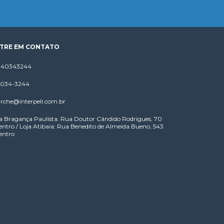
TRE EM CONTATO
1140343244
 4034-3244
rche@interpell.com.br
a Bragança Paulista: Rua Doutor Cândido Rodrigues, 70
entro / Loja Atibaia: Rua Benedito de Almeida Bueno, 543
entro