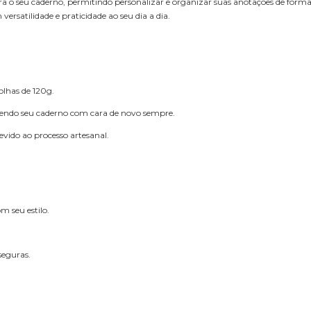
a para o seu caderno, permitindo personalizar e organizar suas anotações de forma
 versatilidade e praticidade ao seu dia a dia.
olhas de 120g.
mantendo seu caderno com cara de novo sempre.
evido ao processo artesanal.
m seu estilo.
seguras.