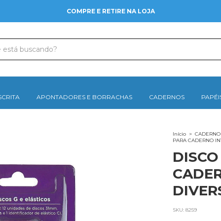
CUPOM DE 10% - B
SCRITA
APONTADORES E BORRACHAS
CADERNOS
PAPÉI
Início
>
CADERNO
PARA CADERNO INT
DISCO
CADER
DIVER
SKU:
8259