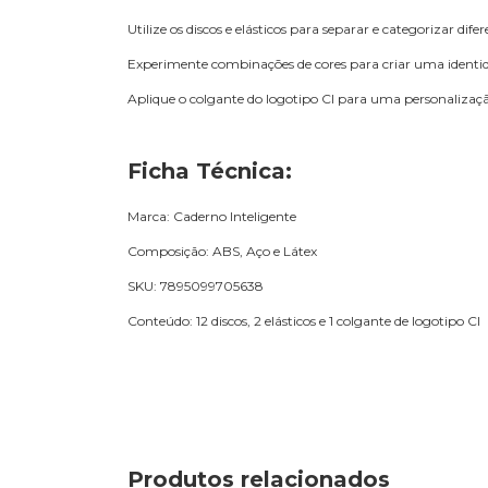
Utilize os discos e elásticos para separar e categorizar dife
Experimente combinações de cores para criar uma identida
Aplique o colgante do logotipo CI para uma personalização
Ficha Técnica:
Marca: Caderno Inteligente
Composição: ABS, Aço e Látex
SKU: 7895099705638
Conteúdo: 12 discos, 2 elásticos e 1 colgante de logotipo CI
Produtos relacionados