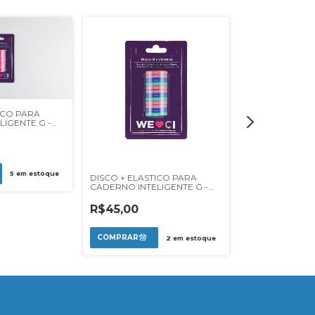
ICO PARA
DISCO + ELAST
IGENTE G -
CADERNO INTEL
VERDE NEON
R$43,00
5
em estoque
DISCO + ELASTICO PARA
CADERNO INTELIGENTE G -
MAR TROPICAL
R$45,00
2
em estoque