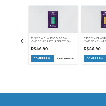
TICO PARA
DISCO + ELASTICO PARA
DISCO + ELAS
LIGENTE G -
CADERNO INTELIGENTE G -
CADERNO INTE
RRADO
VERDE FLORESTA
AMARELO SOL
R$46,90
R$46,90
3
em estoque