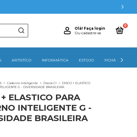
EMVINDO-10
0
Olá!
Faça login
Ou cadastre-se
S
ARTISTÍCO
INFORMÁTICA
ESTOJO
FICHÁRIOS
S
>
Caderno Inteligente
>
Discos CI
>
DISCO + ELASTICO
ELIGENTE G - DIVERSIDADE BRASILEIRA
 + ELASTICO PARA
NO INTELIGENTE G -
SIDADE BRASILEIRA