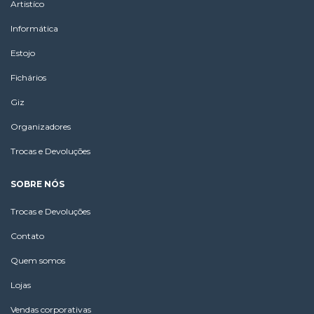
Artistíco
Informática
Estojo
Fichários
Giz
Organizadores
Trocas e Devoluções
SOBRE NÓS
Trocas e Devoluções
Contato
Quem somos
Lojas
Vendas corporativas