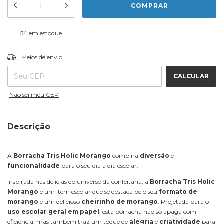
54
em estoque
ALTERAR CEP
Entregas para o CEP:
Meios de envio
CALCULAR
Não sei meu CEP
Descrição
A
Borracha Tris Holic Morango
combina
diversão
e
funcionalidade
para o seu dia a dia escolar.
Inspirada nas delícias do universo da confeitaria, a
Borracha Tris Holic
Morango
é um item escolar que se destaca pelo seu
formato de
morango
e um delicioso
cheirinho de morango
. Projetada para o
uso escolar geral em papel
, esta borracha não só apaga com
eficiência, mas também traz um toque de
alegria
e
criatividade
para