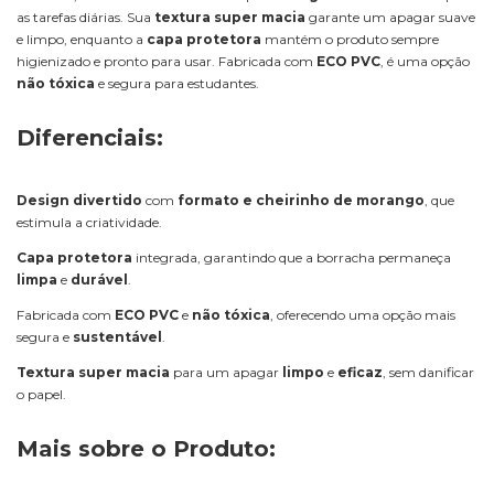
as tarefas diárias. Sua
textura super macia
garante um apagar suave
e limpo, enquanto a
capa protetora
mantém o produto sempre
higienizado e pronto para usar. Fabricada com
ECO PVC
, é uma opção
não tóxica
e segura para estudantes.
Diferenciais:
Design divertido
com
formato e cheirinho de morango
, que
estimula a criatividade.
Capa protetora
integrada, garantindo que a borracha permaneça
limpa
e
durável
.
Fabricada com
ECO PVC
e
não tóxica
, oferecendo uma opção mais
segura e
sustentável
.
Textura super macia
para um apagar
limpo
e
eficaz
, sem danificar
o papel.
Mais sobre o Produto: