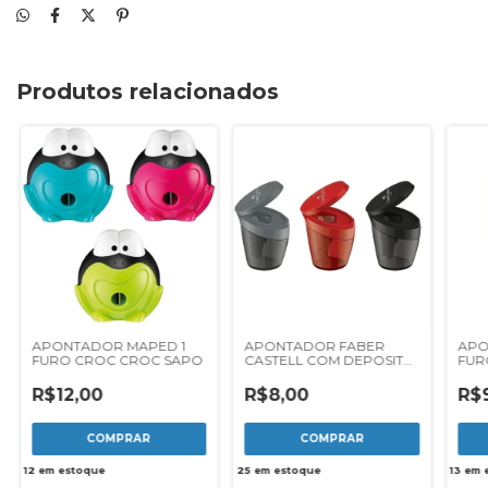
Produtos relacionados
APONTADOR MAPED 1
APONTADOR FABER
APO
FURO CROC CROC SAPO
CASTELL COM DEPOSITO
FUR
ELIPSE
LOO
R$12,00
R$8,00
R$
12
em estoque
25
em estoque
13
em 